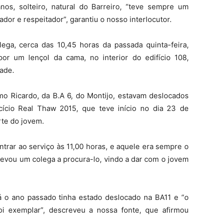
os, solteiro, natural do Barreiro, “teve sempre um
or e respeitador”, garantiu o nosso interlocutor.
lega, cerca das 10,45 horas da passada quinta-feira,
r um lençol da cama, no interior do edifício 108,
dade.
omo Ricardo, da B.A 6, do Montijo, estavam deslocados
ício Real Thaw 2015, que teve início no dia 23 de
rte do jovem.
ntrar ao serviço às 11,00 horas, e aquele era sempre o
e levou um colega a procura-lo, vindo a dar com o jovem
já o ano passado tinha estado deslocado na BA11 e “o
i exemplar”, descreveu a nossa fonte, que afirmou