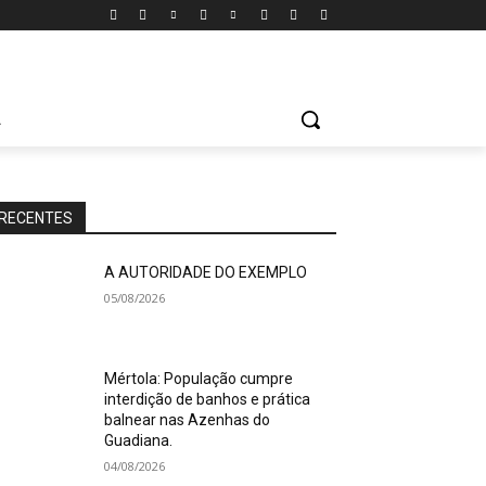
A
RECENTES
A AUTORIDADE DO EXEMPLO
05/08/2026
Mértola: População cumpre
interdição de banhos e prática
balnear nas Azenhas do
Guadiana.
04/08/2026