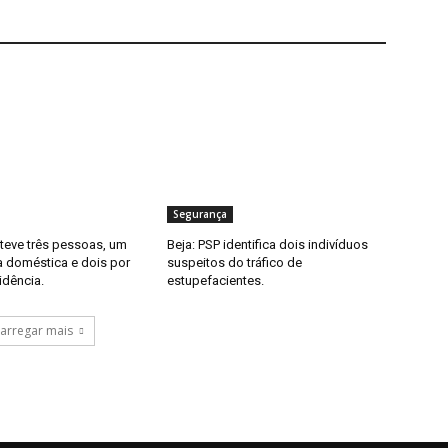
Segurança
eteve três pessoas, um
Beja: PSP identifica dois indivíduos
a doméstica e dois por
suspeitos do tráfico de
idência.
estupefacientes.
arregar mais