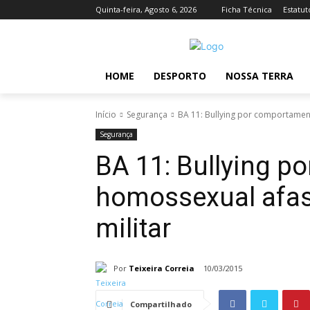
Quinta-feira, Agosto 6, 2026
Ficha Técnica
Estatut
HOME
DESPORTO
NOSSA TERRA
Início
Segurança
BA 11: Bullying por comportamen
Segurança
BA 11: Bullying 
homossexual afas
militar
Por
Teixeira Correia
10/03/2015
Compartilhado