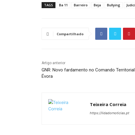
TAGS
Ba 11
Barreiro
Beja
Bullying
Judic
Compartilhado
Artigo anterior
GNR: Novo fardamento no Comando Territorial
Évora
Teixeira Correia
https://lidadornoticias.pt