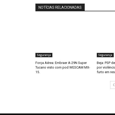
NOTÍCIAS RELACIONADAS
Segurança
Segurança
Força Aérea: Embraer A-29N Super
Beja: PSP d
Tucano visto com pod WESCAM MX-
por violênci
15.
furto em res
C