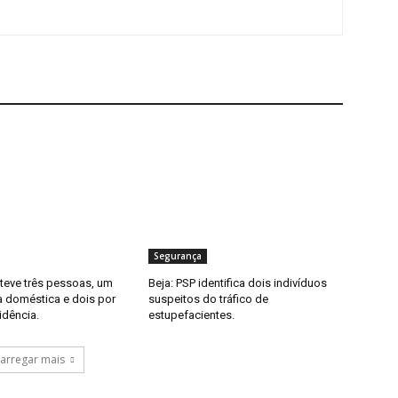
Segurança
eteve três pessoas, um
Beja: PSP identifica dois indivíduos
a doméstica e dois por
suspeitos do tráfico de
idência.
estupefacientes.
arregar mais