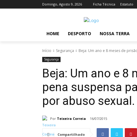
Domingo, Agosto 9, 2026
Ficha Técnica
Estatuto
HOME
DESPORTO
NOSSA TERRA
Início
Segurança
Beja: Um ano e 8 meses de prisã
Segurança
Beja: Um ano e 8
pena suspensa p
por abuso sexual.
Por
Teixeira Correia
16/07/2015
Compartilhado