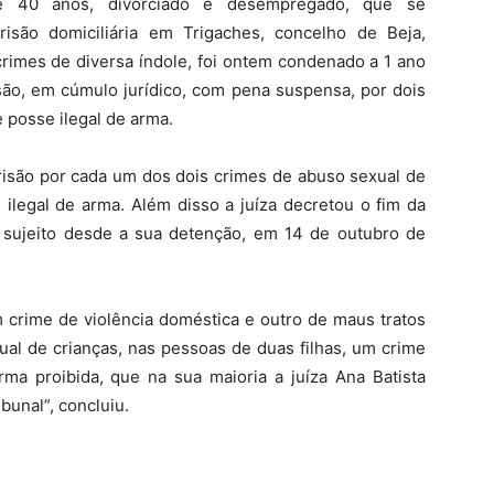
e 40 anos, divorciado e desempregado, que se
isão domiciliária em Trigaches, concelho de Beja,
rimes de diversa índole, foi ontem condenado a 1 ano
ão, em cúmulo jurídico, com pena suspensa, por dois
 posse ilegal de arma.
risão por cada um dos dois crimes de abuso sexual de
ilegal de arma. Além disso a juíza decretou o fim da
va sujeito desde a sua detenção, em 14 de outubro de
crime de violência doméstica e outro de maus tratos
ual de crianças, nas pessoas de duas filhas, um crime
a proibida, que na sua maioria a juíza Ana Batista
bunal”, concluiu.