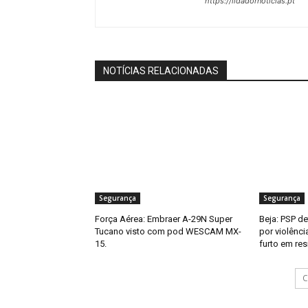
https://lidadornoticias.pt
NOTÍCIAS RELACIONADAS
Segurança
Segurança
Força Aérea: Embraer A-29N Super
Beja: PSP d
Tucano visto com pod WESCAM MX-
por violênci
15.
furto em res
C