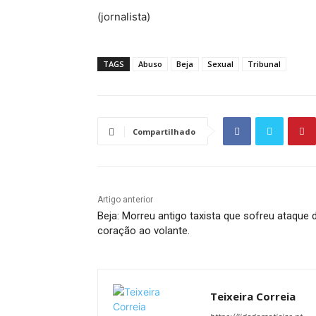
(jornalista)
TAGS
Abuso
Beja
Sexual
Tribunal
Compartilhado
Artigo anterior
Beja: Morreu antigo taxista que sofreu ataque 
coração ao volante.
Teixeira Correia