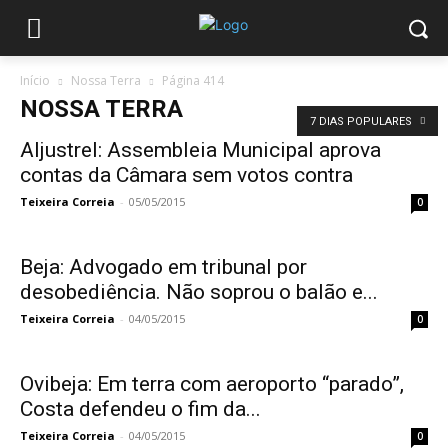
Início
Nossa Terra
Página 414
NOSSA TERRA
7 DIAS POPULARES
Aljustrel: Assembleia Municipal aprova
contas da Câmara sem votos contra
Teixeira Correia
-
05/05/2015
0
Beja: Advogado em tribunal por
desobediência. Não soprou o balão e...
Teixeira Correia
-
04/05/2015
0
Ovibeja: Em terra com aeroporto “parado”,
Costa defendeu o fim da...
Teixeira Correia
-
04/05/2015
0