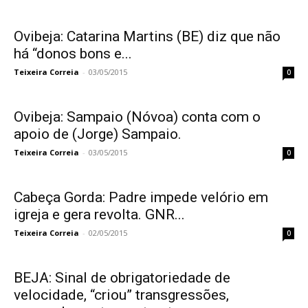
Ovibeja: Catarina Martins (BE) diz que não
há “donos bons e...
Teixeira Correia
-
03/05/2015
0
Ovibeja: Sampaio (Nóvoa) conta com o
apoio de (Jorge) Sampaio.
Teixeira Correia
-
03/05/2015
0
Cabeça Gorda: Padre impede velório em
igreja e gera revolta. GNR...
Teixeira Correia
-
02/05/2015
0
BEJA: Sinal de obrigatoriedade de
velocidade, “criou” transgressões,