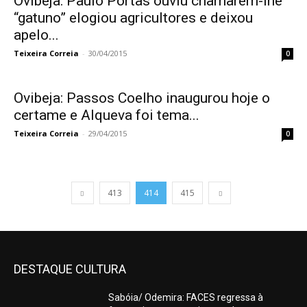
Ovibeja: Paulo Portas ouviu chamarem-lhe
“gatuno” elogiou agricultores e deixou
apelo...
Teixeira Correia
-
30/04/2015
0
Ovibeja: Passos Coelho inaugurou hoje o
certame e Alqueva foi tema...
Teixeira Correia
-
29/04/2015
0
413
414
415
DESTAQUE CULTURA
Sabóia/ Odemira: FACES regressa à