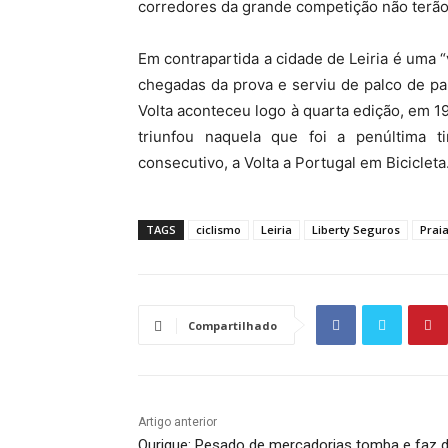
corredores da grande competição não terão
Em contrapartida a cidade de Leiria é uma 
chegadas da prova e serviu de palco de par
Volta aconteceu logo à quarta edição, em 19
triunfou naquela que foi a penúltima 
consecutivo, a Volta a Portugal em Bicicleta
TAGS
ciclismo
Leiria
Liberty Seguros
Prai
Compartilhado
Artigo anterior
Ourique: Pesado de mercadorias tomba e faz d