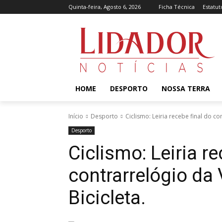
Quinta-feira, Agosto 6, 2026
Ficha Técnica
Estatut
HOME
DESPORTO
NOSSA TERRA
Início
Desporto
Ciclismo: Leiria recebe final do co
Desporto
Ciclismo: Leiria re
contrarrelógio da 
Bicicleta.