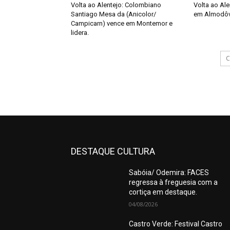
Volta ao Alentejo: Colombiano
Volta ao Al
Santiago Mesa da (Anicolor/
em Almodôvar
Campicarn) vence em Montemor e
lidera.
C
DESTAQUE CULTURA
Sabóia/ Odemira: FACES
regressa à freguesia com a
cortiça em destaque.
04/08/2026
Castro Verde: Festival Castro