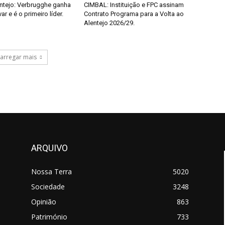
entejo: Verbrugghe ganha
CIMBAL: Instituição e FPC assinam
 e é o primeiro líder.
Contrato Programa para a Volta ao
Alentejo 2026/29.
arregar mais
ARQUIVO
Nossa Terra
5020
Sociedade
3248
Opinião
863
Património
733