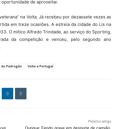
 oportunidade de aproveitar.
“veterana” na Volta. Já recebeu por dezassete vezes as
tida em treze ocasiões. A estreia da cidade do Lis na
33. O mítico Alfredo Trindade, ao serviço do Sporting,
tirada da competição e venceu, pelo segundo ano
.
a do Pedrogão
Volta a Portugal
Próximo artigo
ois
Ourique: Ferido grave em despiste de camião,