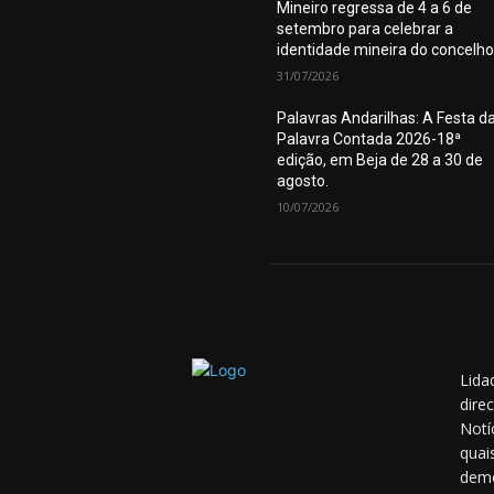
Mineiro regressa de 4 a 6 de
setembro para celebrar a
identidade mineira do concelho
31/07/2026
Palavras Andarilhas: A Festa d
Palavra Contada 2026-18ª
edição, em Beja de 28 a 30 de
agosto.
10/07/2026
Lida
dire
Notí
quai
demo