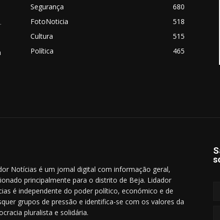
Segurança
680
FotoNoticia
518
.
Cultura
515
Política
465
a
S
s
dor Notícias é um jornal digital com informação geral,
cionado principalmente para o distrito de Beja. Lidador
cias é independente do poder político, económico e de
squer grupos de pressão e identifica-se com os valores da
cracia pluralista e solidária.