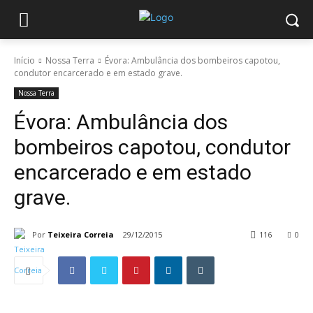
Início
Nossa Terra
Évora: Ambulância dos bombeiros capotou,
condutor encarcerado e em estado grave.
Nossa Terra
Évora: Ambulância dos
bombeiros capotou, condutor
encarcerado e em estado
grave.
Por
Teixeira Correia
29/12/2015
116
0