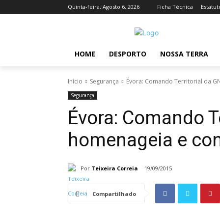
Quinta-feira, Agosto 6, 2026
Ficha Técnica
Estatut
HOME
DESPORTO
NOSSA TERRA
Início
Segurança
Évora: Comando Territorial da G
Segurança
Évora: Comando Te
homenageia e cond
Por
Teixeira Correia
19/09/2015
Compartilhado