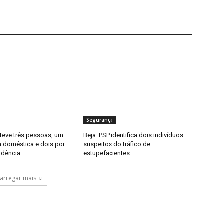
Segurança
eteve três pessoas, um
Beja: PSP identifica dois indivíduos
a doméstica e dois por
suspeitos do tráfico de
idência.
estupefacientes.
arregar mais