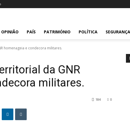
o
OPINIÃO
PAÍS
PATRIMÓNIO
POLÍTICA
SEGURANÇ
NR homenageia e condecora militares.
rritorial da GNR
ecora militares.
184
0