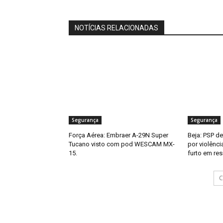
NOTÍCIAS RELACIONADAS
Segurança
Segurança
Força Aérea: Embraer A-29N Super
Beja: PSP d
Tucano visto com pod WESCAM MX-
por violênci
15.
furto em res
C