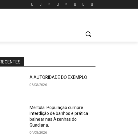
A
RECENTES
A AUTORIDADE DO EXEMPLO
05/08/2026
Mértola: População cumpre
interdição de banhos e prática
balnear nas Azenhas do
Guadiana.
04/08/2026