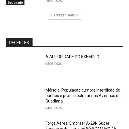
20/07/2026
Sociedade
Carregar mais
RECENTES
A AUTORIDADE DO EXEMPLO
05/08/2026
Mértola: População cumpre interdição de
banhos e prática balnear nas Azenhas do
Guadiana.
04/08/2026
Força Aérea: Embraer A-29N Super
Tucano visto com pod WESCAM MX-15.