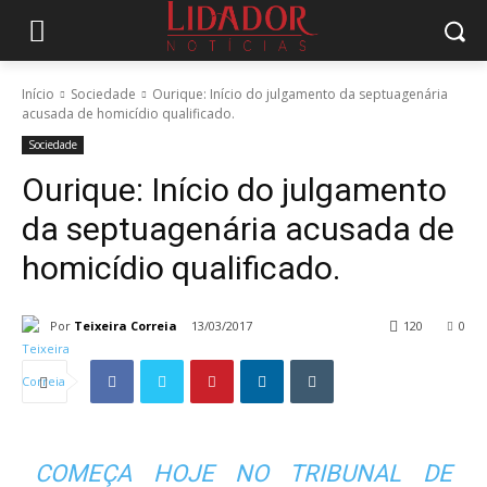
Início
Sociedade
Ourique: Início do julgamento da septuagenária
acusada de homicídio qualificado.
Sociedade
Ourique: Início do julgamento
da septuagenária acusada de
homicídio qualificado.
Por
Teixeira Correia
13/03/2017
120
0
COMEÇA HOJE NO TRIBUNAL DE