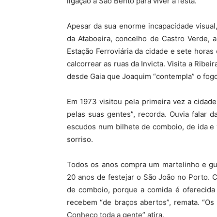
ligação a São Bento para viver a festa.
Apesar da sua enorme incapacidade visual
da Ataboeira, concelho de Castro Verde, a
Estação Ferroviária da cidade e sete hora
calcorrear as ruas da Invicta. Visita a Ribei
desde Gaia que Joaquim “contempla” o fogo-
Em 1973 visitou pela primeira vez a cidad
pelas suas gentes”, recorda. Ouvia falar d
escudos num bilhete de comboio, de ida e v
sorriso.
Todos os anos compra um martelinho e gu
20 anos de festejar o São João no Porto. 
de comboio, porque a comida é oferecida 
recebem “de braços abertos”, remata. “Os
Conheço toda a gente” atira.