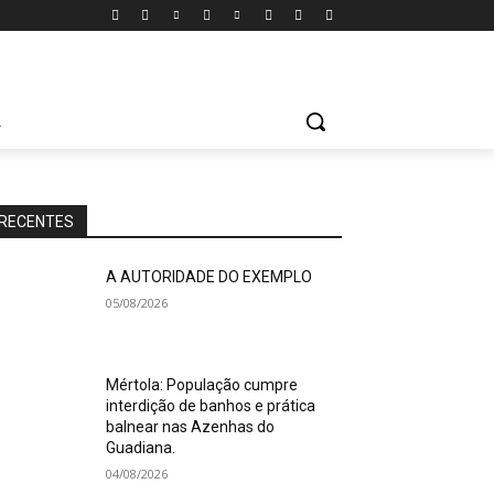
A
RECENTES
A AUTORIDADE DO EXEMPLO
05/08/2026
Mértola: População cumpre
interdição de banhos e prática
balnear nas Azenhas do
Guadiana.
04/08/2026