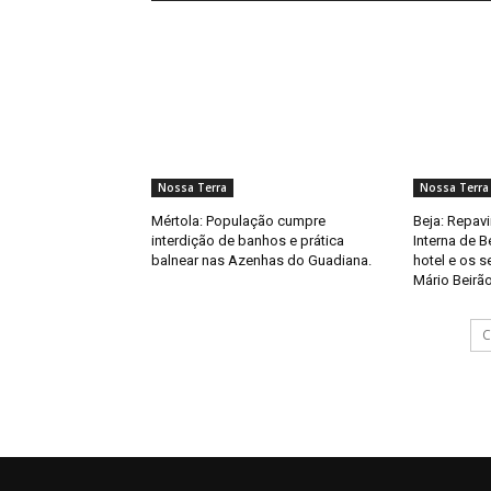
Nossa Terra
Nossa Terra
Mértola: População cumpre
Beja: Repav
interdição de banhos e prática
Interna de B
balnear nas Azenhas do Guadiana.
hotel e os 
Mário Beirão
C