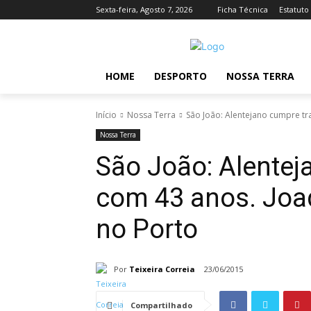
Sexta-feira, Agosto 7, 2026
Ficha Técnica
Estatuto
HOME
DESPORTO
NOSSA TERRA
Início
Nossa Terra
São João: Alentejano cumpre tra
Nossa Terra
São João: Alentej
com 43 anos. Joaq
no Porto
Por
Teixeira Correia
23/06/2015
Compartilhado