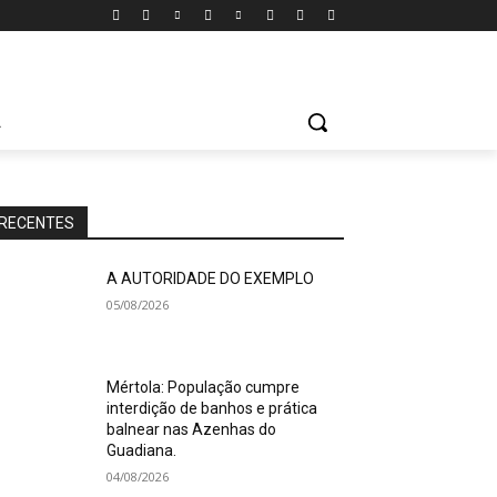
A
RECENTES
A AUTORIDADE DO EXEMPLO
05/08/2026
Mértola: População cumpre
interdição de banhos e prática
balnear nas Azenhas do
Guadiana.
04/08/2026