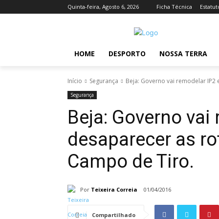
Quinta-feira, Agosto 6, 2026
Ficha Técnica
Estatut
HOME
DESPORTO
NOSSA TERRA
Início
Segurança
Beja: Governo vai remodelar IP2 
Segurança
Beja: Governo vai 
desaparecer as ro
Campo de Tiro.
Por
Teixeira Correia
01/04/2016
Compartilhado