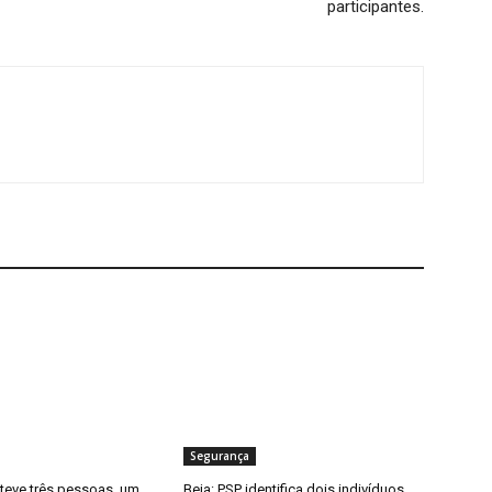
participantes.
Segurança
eteve três pessoas, um
Beja: PSP identifica dois indivíduos