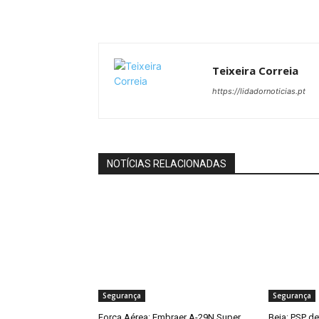
Teixeira Correia
https://lidadornoticias.pt
NOTÍCIAS RELACIONADAS
Segurança
Segurança
Força Aérea: Embraer A-29N Super
Beja: PSP d