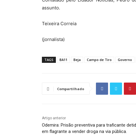
assunto.
Teixeira Correia
(jornalista)
TAGS
BA11
Beja
Campo de Tiro
Governo
Compartilhado
Artigo anterior
Odemira: Prisão preventiva para traficante deti
em flagrante a vender droga na via pública.