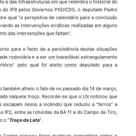
 e das Infraestruturas em que relembra o historial do
e do IP8 pelos Governos PSD/CDS, o deputado Pedro
re qual “a perspetiva de calendário para a conclusão
erando as intervenções erráticas realizadas em alguns
nto das intervenções que faltam”.
rno para o facto de a persistência destas situações
ade rodoviária e a ser um inaceitável estrangulamento
ritório” pelo qual foi eleito como deputado para a
do também alheio o fato de no passado dia 14 de março,
iado naquele troço. Recorde-se que o LN noticiou que
 escapam ilesos a incêndio que reduziu a “ferros” a
no IP2, entre as rotundas da BA 11 e do Campo de Tiro,
o o “
Troço da Lata
“.
do Carmo recusou fazer qualquer comentário sobre o