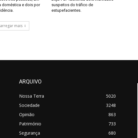
a doméstica e dois por
suspeitos do tráfico de
idência.
estupefacientes.
arregar mais
ARQUIVO
Nossa Terra
5020
Sociedade
3248
Opinião
863
Património
733
Segurança
680