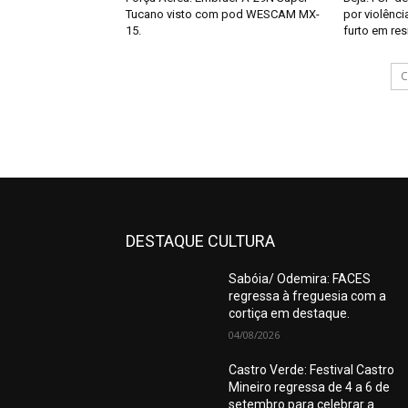
Tucano visto com pod WESCAM MX-
por violênci
15.
furto em res
C
DESTAQUE CULTURA
Sabóia/ Odemira: FACES
regressa à freguesia com a
cortiça em destaque.
04/08/2026
Castro Verde: Festival Castro
Mineiro regressa de 4 a 6 de
setembro para celebrar a