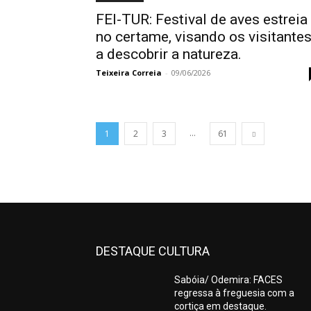
FEI-TUR: Festival de aves estreia
no certame, visando os visitante
a descobrir a natureza.
Teixeira Correia
-
09/06/2026
...
1
2
3
61
DESTAQUE CULTURA
Sabóia/ Odemira: FACES
regressa à freguesia com a
cortiça em destaque.