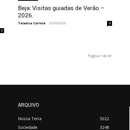
Beja: Visitas guiadas de Verão –
s
2026.
Teixeira Correia
-
03/06/2026
0
0
Página 1 de 61
ARQUIVO
Nossa Terra
5022
Sociedade
3248