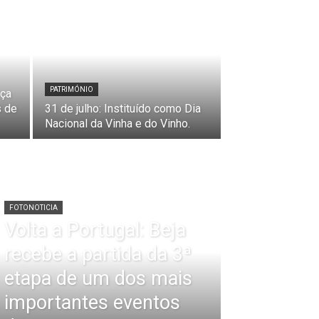
PATRIMÓNIO
rça
s de
31 de julho: Instituído como Dia
Nacional da Vinha e do Vinho.
FOTONOTICIA
Volta a Portugal: Beja
recebe a partida da 3ª
etapa de um dos mais
importantes eventos