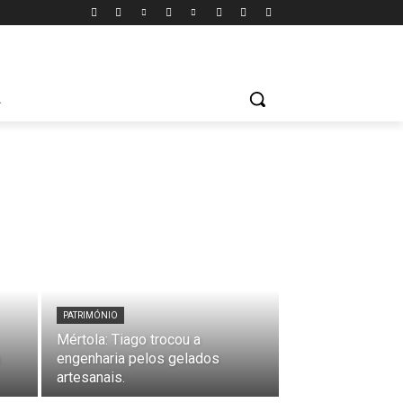
A
PATRIMÓNIO
Mértola: Tiago trocou a
engenharia pelos gelados
artesanais.