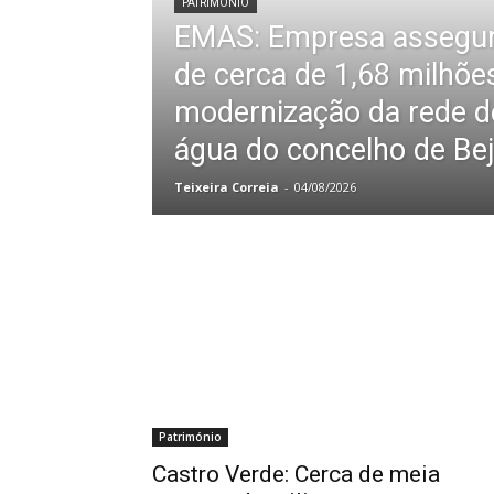
PATRIMÓNIO
EMAS: Empresa assegur
de cerca de 1,68 milhõe
modernização da rede de
água do concelho de Bej
Teixeira Correia
-
04/08/2026
Património
Castro Verde: Cerca de meia