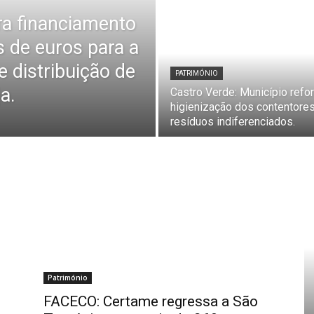
a financiamento
s de euros para a
 distribuição de
PATRIMÓNIO
a.
Castro Verde: Município refo
higienização dos contentore
resíduos indiferenciados.
Património
FACECO: Certame regressa a São