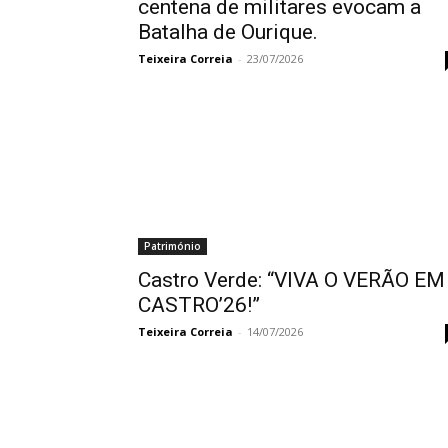
centena de militares evocam a
Batalha de Ourique.
Teixeira Correia
-
23/07/2026
Património
Castro Verde: “VIVA O VERÃO EM
CASTRO’26!”
Teixeira Correia
-
14/07/2026