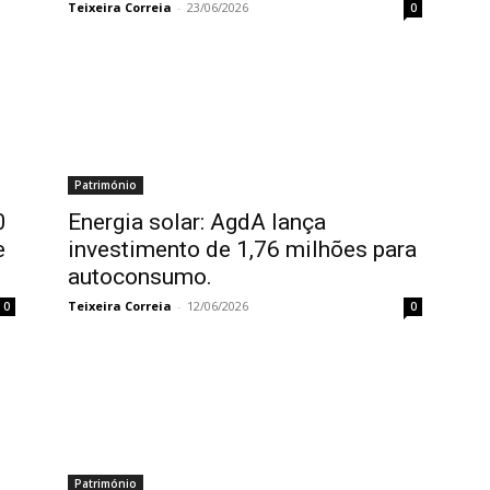
Teixeira Correia
-
23/06/2026
0
Património
0
Energia solar: AgdA lança
e
investimento de 1,76 milhões para
autoconsumo.
Teixeira Correia
-
12/06/2026
0
0
Património