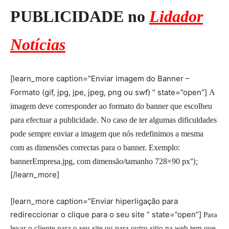
PUBLICIDADE no
Lidador
Notícias
[learn_more caption=”Enviar imagem do Banner –
Formato (gif, jpg, jpe, jpeg, png ou swf) ” state=”open”]
A
imagem deve corresponder ao formato do banner que escolheu
para efectuar a publicidade. No caso de ter algumas dificuldades
pode sempre enviar a imagem que nós redefinimos a mesma
com as dimensões correctas para o banner. Exemplo:
“);
bannerEmpresa.jpg, com dimensão/tamanho 728×90 px
[/learn_more]
[learn_more caption=”Enviar hiperligação para
redireccionar o clique para o seu site ” state=”open”]
Para
levar o cliente para o seu site ou para outro sitio na web tem que