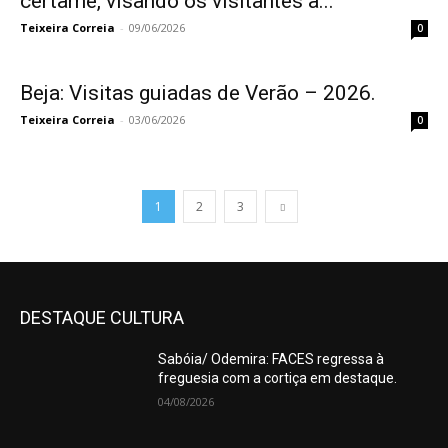
certame, visando os visitantes a...
Teixeira Correia
-
09/06/2026
0
Beja: Visitas guiadas de Verão – 2026.
Teixeira Correia
-
03/06/2026
0
1
2
3
DESTAQUE CULTURA
Sabóia/ Odemira: FACES regressa à
freguesia com a cortiça em destaque.
04/08/2026