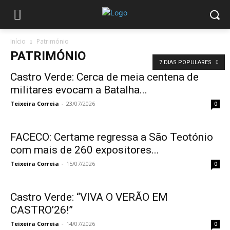
Início
Património
PATRIMÓNIO
7 DIAS POPULARES
Castro Verde: Cerca de meia centena de
militares evocam a Batalha...
Teixeira Correia
-
23/07/2026
0
FACECO: Certame regressa a São Teotónio
com mais de 260 expositores...
Teixeira Correia
-
15/07/2026
0
Castro Verde: “VIVA O VERÃO EM
CASTRO’26!”
Teixeira Correia
-
14/07/2026
0