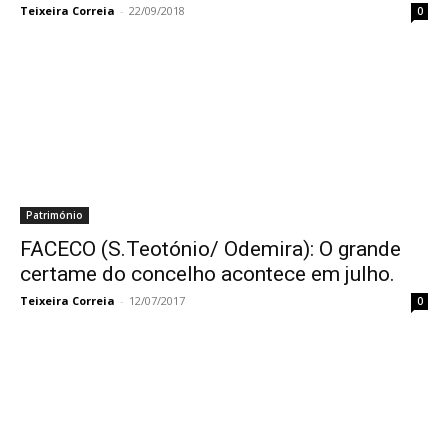
Teixeira Correia
-
22/09/2018
0
Património
FACECO (S.Teotónio/ Odemira): O grande
certame do concelho acontece em julho.
Teixeira Correia
-
12/07/2017
0