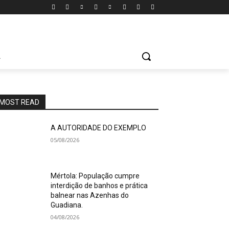
A
MOST READ
A AUTORIDADE DO EXEMPLO
05/08/2026
Mértola: População cumpre
interdição de banhos e prática
balnear nas Azenhas do
Guadiana.
04/08/2026