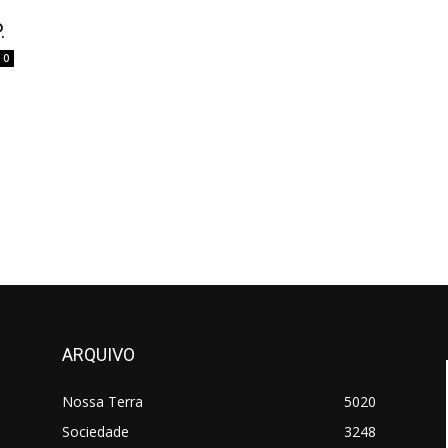
.
0
ARQUIVO
Nossa Terra
5020
Sociedade
3248