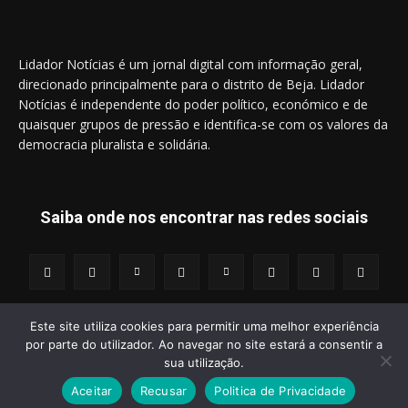
Lidador Notícias é um jornal digital com informação geral,
direcionado principalmente para o distrito de Beja. Lidador
Notícias é independente do poder político, económico e de
quaisquer grupos de pressão e identifica-se com os valores da
democracia pluralista e solidária.
Saiba onde nos encontrar nas redes sociais
Este site utiliza cookies para permitir uma melhor experiência
por parte do utilizador. Ao navegar no site estará a consentir a
© 2014 - 2025 Lidador Notícias. | Todos os Direitos Reservados.
sua utilização.
Aceitar
Recusar
Politica de Privacidade
Termos e Condições
Política de Privacidade
Publicidade