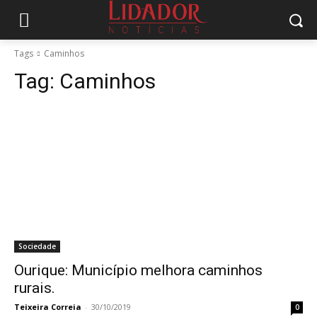
Tags
Caminhos
Tag:
Caminhos
Sociedade
Ourique: Município melhora caminhos
rurais.
Teixeira Correia
-
30/10/2019
0