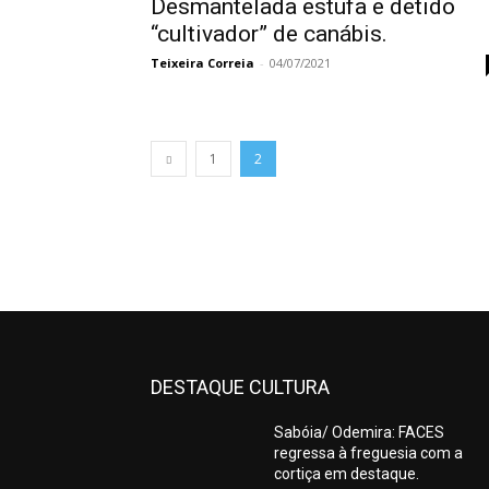
Desmantelada estufa e detido
“cultivador” de canábis.
Teixeira Correia
-
04/07/2021
1
2
DESTAQUE CULTURA
Sabóia/ Odemira: FACES
regressa à freguesia com a
cortiça em destaque.