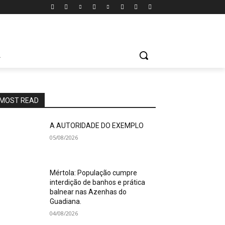
A
MOST READ
A AUTORIDADE DO EXEMPLO
05/08/2026
Mértola: População cumpre
interdição de banhos e prática
balnear nas Azenhas do
Guadiana.
04/08/2026