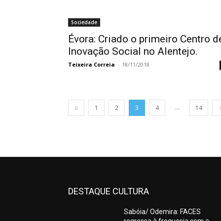
Sociedade
Évora: Criado o primeiro Centro d
Inovação Social no Alentejo.
Teixeira Correia
-
18/11/2018
...
1
2
3
4
14
DESTAQUE CULTURA
Sabóia/ Odemira: FACES