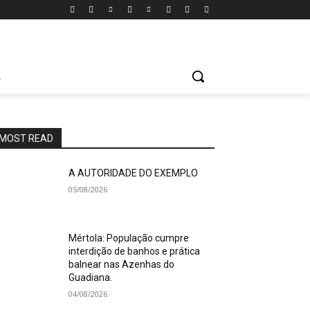
A
MOST READ
A AUTORIDADE DO EXEMPLO
05/08/2026
Mértola: População cumpre
interdição de banhos e prática
balnear nas Azenhas do
Guadiana.
04/08/2026