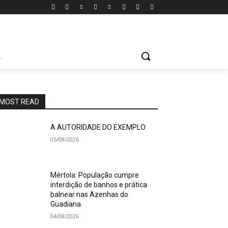
A
MOST READ
A AUTORIDADE DO EXEMPLO
05/08/2026
Mértola: População cumpre
interdição de banhos e prática
balnear nas Azenhas do
Guadiana.
04/08/2026