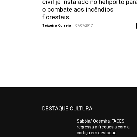
civil já instalado no heliporto par
o combate aos incêndios
florestais.
Teixeira Correia
-
07/07/2017
DESTAQUE CULTURA
Sabóia/ Odemira: FACES
regressa à freguesia com a
cortiça em destaque.