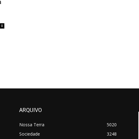
a
0
ARQUIVO
Nossa Terra
5020
Sociedade
3248