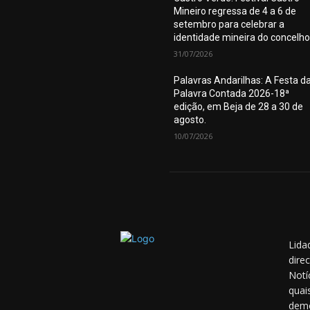
Mineiro regressa de 4 a 6 de
setembro para celebrar a
identidade mineira do concelho
31/07/2026
Palavras Andarilhas: A Festa d
Palavra Contada 2026-18ª
edição, em Beja de 28 a 30 de
agosto.
10/07/2026
Lida
dire
Notí
quai
demo