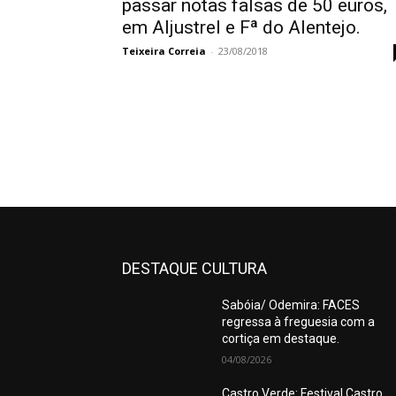
passar notas falsas de 50 euros,
em Aljustrel e Fª do Alentejo.
Teixeira Correia
-
23/08/2018
DESTAQUE CULTURA
Sabóia/ Odemira: FACES
regressa à freguesia com a
cortiça em destaque.
04/08/2026
Castro Verde: Festival Castro