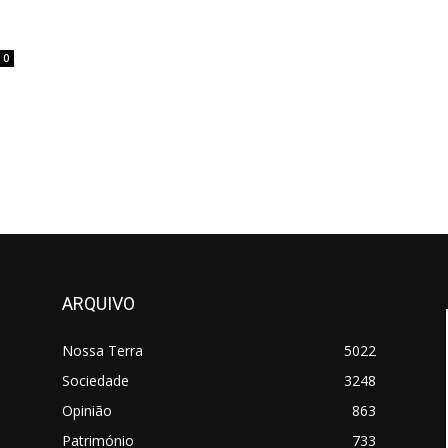
0
ARQUIVO
Nossa Terra
5022
Sociedade
3248
Opinião
863
Património
733