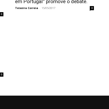
em Portugal” promove o debate.
Teixeira Correia
-
15/05/2017
0
0
0