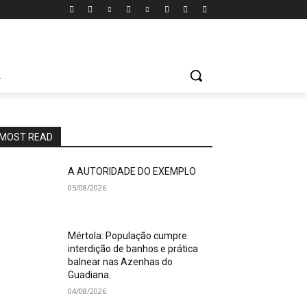
A
MOST READ
A AUTORIDADE DO EXEMPLO
05/08/2026
Mértola: População cumpre
interdição de banhos e prática
balnear nas Azenhas do
Guadiana.
04/08/2026