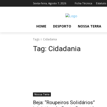
Sexta-feira, Agosto 7, 2026
Ficha Técnica
Estatuto
HOME
DESPORTO
NOSSA TERRA
Tags
Cidadania
Tag:
Cidadania
Nossa Terra
Beja: “Roupeiros Solidários”