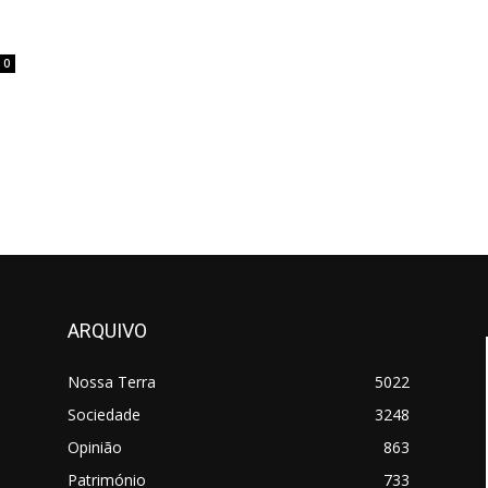
0
ARQUIVO
Nossa Terra
5022
Sociedade
3248
Opinião
863
Património
733