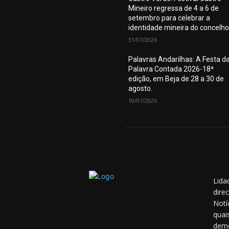
Mineiro regressa de 4 a 6 de
setembro para celebrar a
identidade mineira do concelho
31/07/2026
Palavras Andarilhas: A Festa d
Palavra Contada 2026-18ª
edição, em Beja de 28 a 30 de
agosto.
10/07/2026
Lida
dire
Notí
quai
demo