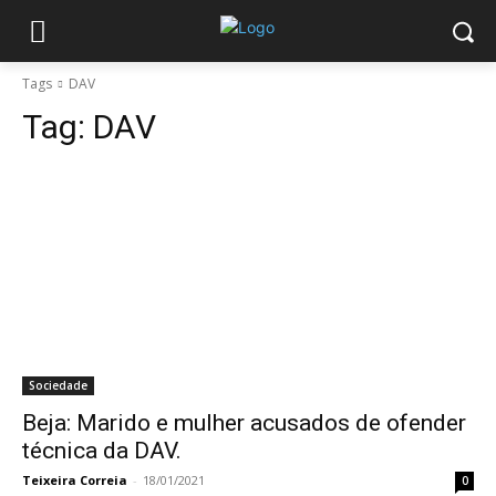
Tags
DAV
Tag:
DAV
Sociedade
Beja: Marido e mulher acusados de ofender
técnica da DAV.
Teixeira Correia
-
18/01/2021
0