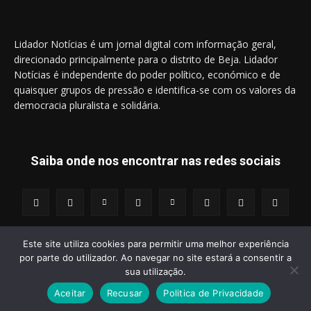
Lidador Notícias é um jornal digital com informação geral,
direcionado principalmente para o distrito de Beja. Lidador
Notícias é independente do poder político, económico e de
quaisquer grupos de pressão e identifica-se com os valores da
democracia pluralista e solidária.
Saiba onde nos encontrar nas redes sociais
Este site utiliza cookies para permitir uma melhor experiência
por parte do utilizador. Ao navegar no site estará a consentir a
© 2014 - 2025 Lidador Notícias. | Todos os Direitos Reservados.
sua utilização.
Aceitar
Recusar
Politica de Privacidade
Termos e Condições
Política de Privacidade
Publicidade