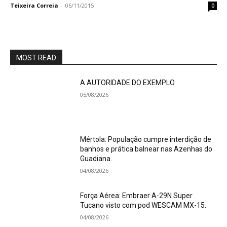
Teixeira Correia
-
06/11/2015
0
MOST READ
A AUTORIDADE DO EXEMPLO
05/08/2026
Mértola: População cumpre interdição de
banhos e prática balnear nas Azenhas do
Guadiana.
04/08/2026
Força Aérea: Embraer A-29N Super
Tucano visto com pod WESCAM MX-15.
04/08/2026