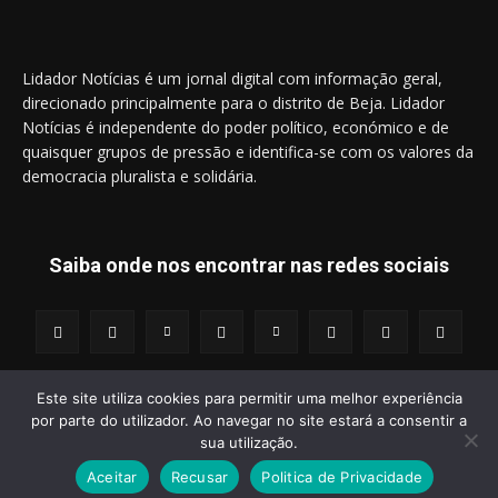
Lidador Notícias é um jornal digital com informação geral,
direcionado principalmente para o distrito de Beja. Lidador
Notícias é independente do poder político, económico e de
quaisquer grupos de pressão e identifica-se com os valores da
democracia pluralista e solidária.
Saiba onde nos encontrar nas redes sociais
Este site utiliza cookies para permitir uma melhor experiência
por parte do utilizador. Ao navegar no site estará a consentir a
© 2014 - 2025 Lidador Notícias. | Todos os Direitos Reservados.
sua utilização.
Aceitar
Recusar
Politica de Privacidade
Termos e Condições
Política de Privacidade
Publicidade