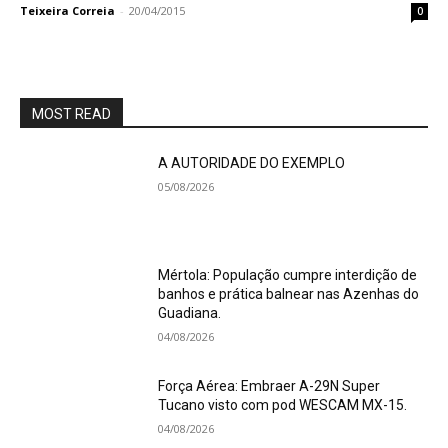
Teixeira Correia
-
20/04/2015
0
MOST READ
A AUTORIDADE DO EXEMPLO
05/08/2026
Mértola: População cumpre interdição de
banhos e prática balnear nas Azenhas do
Guadiana.
04/08/2026
Força Aérea: Embraer A-29N Super
Tucano visto com pod WESCAM MX-15.
04/08/2026