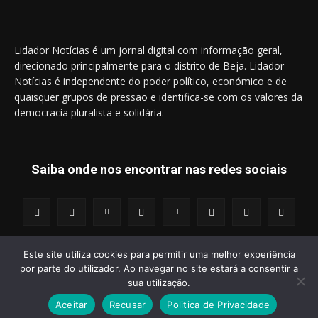
Lidador Notícias é um jornal digital com informação geral,
direcionado principalmente para o distrito de Beja. Lidador
Notícias é independente do poder político, económico e de
quaisquer grupos de pressão e identifica-se com os valores da
democracia pluralista e solidária.
Saiba onde nos encontrar nas redes sociais
Este site utiliza cookies para permitir uma melhor experiência
por parte do utilizador. Ao navegar no site estará a consentir a
© 2014 - 2025 Lidador Notícias. | Todos os Direitos Reservados.
sua utilização.
Aceitar
Recusar
Politica de Privacidade
Termos e Condições
Política de Privacidade
Publicidade