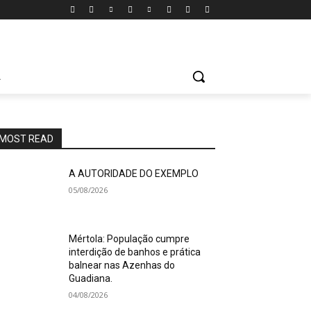
A
MOST READ
A AUTORIDADE DO EXEMPLO
05/08/2026
Mértola: População cumpre
interdição de banhos e prática
balnear nas Azenhas do
Guadiana.
04/08/2026