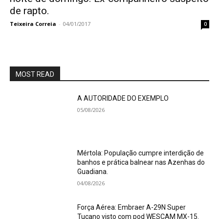
de rapto.
Teixeira Correia
-
04/01/2017
0
MOST READ
A AUTORIDADE DO EXEMPLO
05/08/2026
Mértola: População cumpre interdição de
banhos e prática balnear nas Azenhas do
Guadiana.
04/08/2026
Força Aérea: Embraer A-29N Super
Tucano visto com pod WESCAM MX-15.