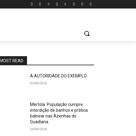
A
MOST READ
A AUTORIDADE DO EXEMPLO
05/08/2026
Mértola: População cumpre
interdição de banhos e prática
balnear nas Azenhas do
Guadiana.
04/08/2026