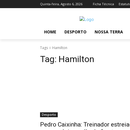
Quinta-feira, Agosto 6, 2026
Ficha Técnica
Estatut
HOME
DESPORTO
NOSSA TERRA
Tags
Hamilton
Tag:
Hamilton
Desporto
Pedro Caixinha: Treinador estreia