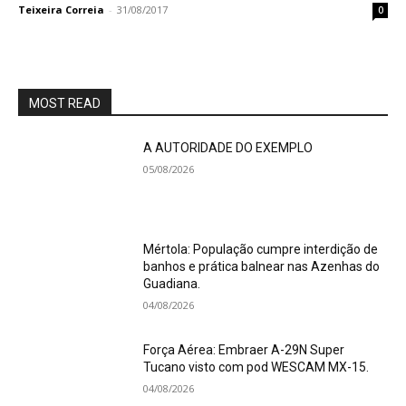
Teixeira Correia
-
31/08/2017
0
MOST READ
A AUTORIDADE DO EXEMPLO
05/08/2026
Mértola: População cumpre interdição de
banhos e prática balnear nas Azenhas do
Guadiana.
04/08/2026
Força Aérea: Embraer A-29N Super
Tucano visto com pod WESCAM MX-15.
04/08/2026