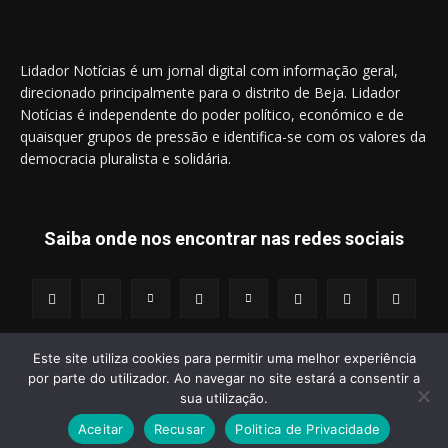
Lidador Notícias é um jornal digital com informação geral,
direcionado principalmente para o distrito de Beja. Lidador
Notícias é independente do poder político, económico e de
quaisquer grupos de pressão e identifica-se com os valores da
democracia pluralista e solidária.
Saiba onde nos encontrar nas redes sociais
Este site utiliza cookies para permitir uma melhor experiência
por parte do utilizador. Ao navegar no site estará a consentir a
© 2014 - 2025 Lidador Notícias. | Todos os Direitos Reservados.
sua utilização.
Aceitar
Recusar
Politica de Privacidade
Termos e Condições
Política de Privacidade
Publicidade