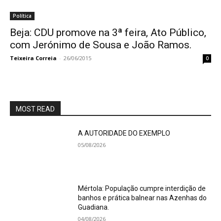
Política
Beja: CDU promove na 3ª feira, Ato Público,
com Jerónimo de Sousa e João Ramos.
Teixeira Correia
-
26/06/2015
0
MOST READ
A AUTORIDADE DO EXEMPLO
05/08/2026
Mértola: População cumpre interdição de
banhos e prática balnear nas Azenhas do
Guadiana.
04/08/2026