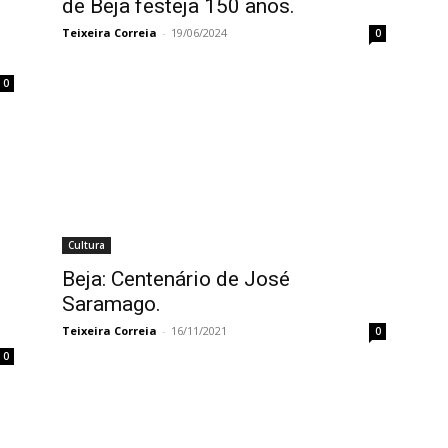
de Beja festeja 150 anos.
Teixeira Correia
-
19/06/2024
0
0
Cultura
Beja: Centenário de José
Saramago.
Teixeira Correia
-
16/11/2021
0
0