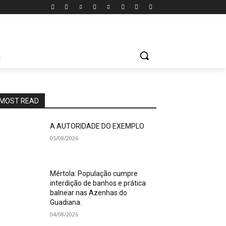
A
MOST READ
A AUTORIDADE DO EXEMPLO
05/08/2026
Mértola: População cumpre
interdição de banhos e prática
balnear nas Azenhas do
Guadiana.
04/08/2026