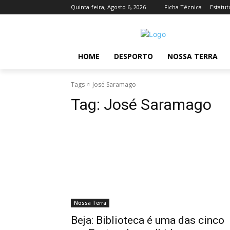
Quinta-feira, Agosto 6, 2026
Ficha Técnica
Estatut
HOME
DESPORTO
NOSSA TERRA
Tags
José Saramago
Tag:
José Saramago
Nossa Terra
Beja: Biblioteca é uma das cinco