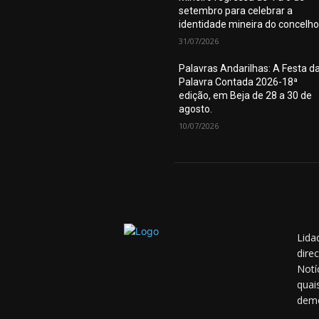
setembro para celebrar a
identidade mineira do concelho
31/07/2026
Palavras Andarilhas: A Festa d
Palavra Contada 2026-18ª
edição, em Beja de 28 a 30 de
agosto.
10/07/2026
Lida
dire
Notí
quai
demo