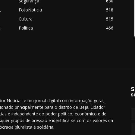
Segurança
680
FotoNoticia
518
.
Cultura
515
Política
466
a
S
s
dor Notícias é um jornal digital com informação geral,
cionado principalmente para o distrito de Beja. Lidador
cias é independente do poder político, económico e de
squer grupos de pressão e identifica-se com os valores da
cracia pluralista e solidária.