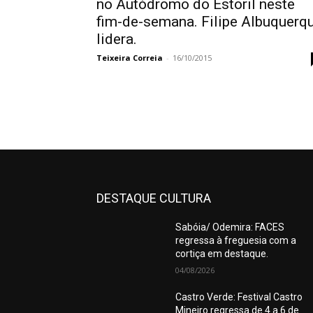
no Autódromo do Estoril neste
fim-de-semana. Filipe Albuquerq
lidera.
Teixeira Correia
-
16/10/2015
DESTAQUE CULTURA
Sabóia/ Odemira: FACES
regressa à freguesia com a
cortiça em destaque.
04/08/2026
Castro Verde: Festival Castro
Mineiro regressa de 4 a 6 de