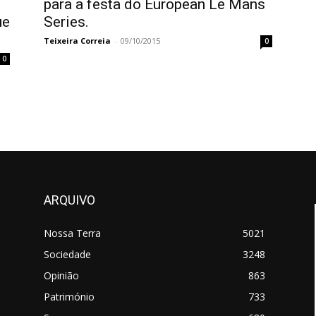
para a festa do European Le Mans
ue
Series.
Teixeira Correia
-
09/10/2015
0
0
ARQUIVO
Nossa Terra
5021
Sociedade
3248
Opinião
863
Património
733