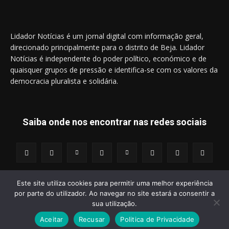
Lidador Notícias é um jornal digital com informação geral,
direcionado principalmente para o distrito de Beja. Lidador
Notícias é independente do poder político, económico e de
quaisquer grupos de pressão e identifica-se com os valores da
democracia pluralista e solidária.
Saiba onde nos encontrar nas redes sociais
Este site utiliza cookies para permitir uma melhor experiência
por parte do utilizador. Ao navegar no site estará a consentir a
© 2014 - 2025 Lidador Notícias. | Todos os Direitos Reservados.
sua utilização.
Aceitar
Recusar
Politica de Privacidade
Termos e Condições
Política de Privacidade
Publicidade