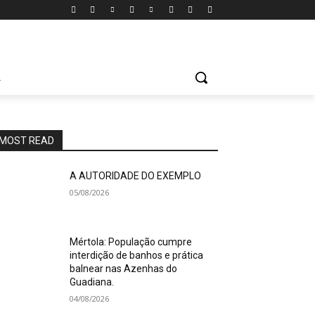
A
MOST READ
A AUTORIDADE DO EXEMPLO
05/08/2026
Mértola: População cumpre
interdição de banhos e prática
balnear nas Azenhas do
Guadiana.
04/08/2026