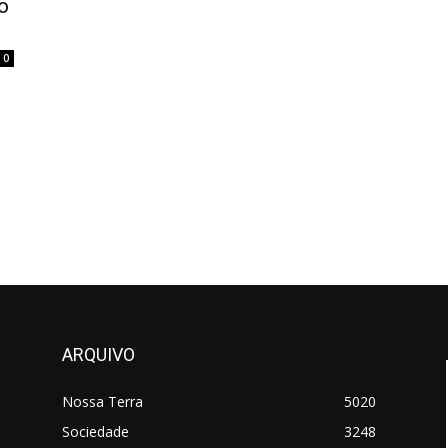
o
0
ARQUIVO
Nossa Terra
5020
Sociedade
3248