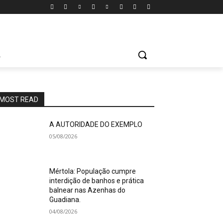
A
MOST READ
A AUTORIDADE DO EXEMPLO
05/08/2026
Mértola: População cumpre
interdição de banhos e prática
balnear nas Azenhas do
Guadiana.
04/08/2026