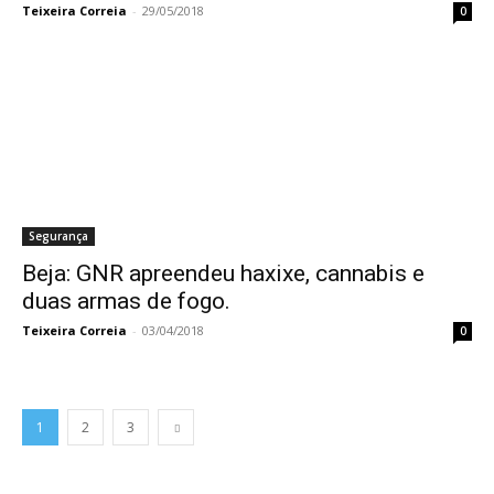
Teixeira Correia
-
29/05/2018
0
Segurança
Beja: GNR apreendeu haxixe, cannabis e
duas armas de fogo.
Teixeira Correia
-
03/04/2018
0
1
2
3