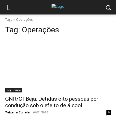
Tags
Operações
Tag:
Operações
Segurança
GNR/CTBeja: Detidas oito pessoas por
condução sob o efeito de álcool.
Teixeira Correia
-
06/01/2026
0