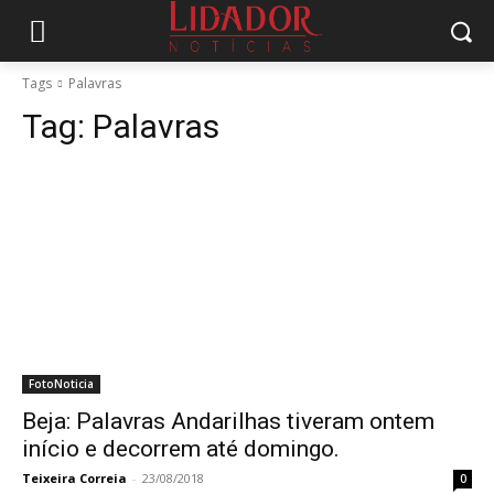
Tags
Palavras
Tag:
Palavras
FotoNoticia
Beja: Palavras Andarilhas tiveram ontem
início e decorrem até domingo.
Teixeira Correia
-
23/08/2018
0