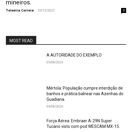
mineiros.
Teixeira Correia
-
05/12/2023
0
MOST READ
A AUTORIDADE DO EXEMPLO
05/08/2026
Mértola: População cumpre interdição de
banhos e prática balnear nas Azenhas do
Guadiana.
04/08/2026
Força Aérea: Embraer A-29N Super
Tucano visto com pod WESCAM MX-15.