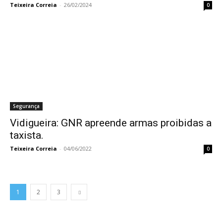
Teixeira Correia
-
26/02/2024
0
Segurança
Vidigueira: GNR apreende armas proibidas a
taxista.
Teixeira Correia
-
04/06/2022
0
1
2
3