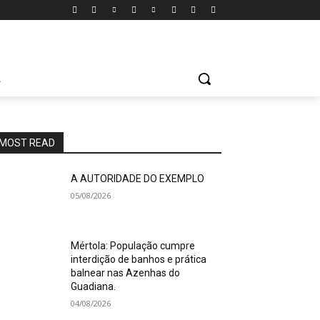
A
MOST READ
A AUTORIDADE DO EXEMPLO
05/08/2026
Mértola: População cumpre
interdição de banhos e prática
balnear nas Azenhas do
Guadiana.
04/08/2026