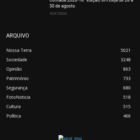
Contada 2026-18ª edição, em Beja de 28 a
30 de agosto.
10/07/2026
ARQUIVO
Nossa Terra
5021
Sociedade
3248
Opinião
863
Património
733
Segurança
680
FotoNoticia
518
Cultura
515
Política
466