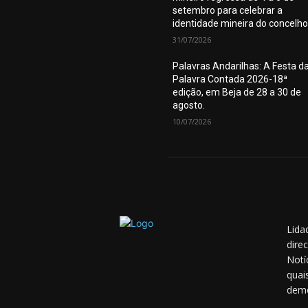
setembro para celebrar a
identidade mineira do concelho
31/07/2026
Palavras Andarilhas: A Festa d
Palavra Contada 2026-18ª
edição, em Beja de 28 a 30 de
agosto.
10/07/2026
Lida
dire
Notí
quai
demo