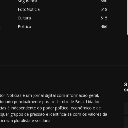
Segurança
680
FotoNoticia
518
.
Cultura
515
Política
466
a
S
s
dor Notícias é um jornal digital com informação geral,
cionado principalmente para o distrito de Beja. Lidador
cias é independente do poder político, económico e de
squer grupos de pressão e identifica-se com os valores da
cracia pluralista e solidária.