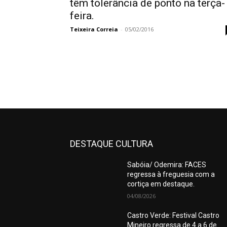
têm tolerância de ponto na terça-
feira.
Teixeira Correia
-
05/02/2016
DESTAQUE CULTURA
Sabóia/ Odemira: FACES
regressa à freguesia com a
cortiça em destaque.
04/08/2026
Castro Verde: Festival Castro
Mineiro regressa de 4 a 6 de