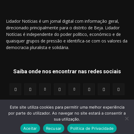
Lidador Notícias é um jornal digital com informação geral,
direcionado principalmente para o distrito de Beja. Lidador
Notícias é independente do poder político, económico e de
quaisquer grupos de pressão e identifica-se com os valores da
democracia pluralista e solidária.
Saiba onde nos encontrar nas redes sociais
Este site utiliza cookies para permitir uma melhor experiência
por parte do utilizador. Ao navegar no site estará a consentir a
© 2014 - 2025 Lidador Notícias. | Todos os Direitos Reservados.
sua utilização.
Aceitar
Recusar
Politica de Privacidade
Termos e Condições
Política de Privacidade
Publicidade