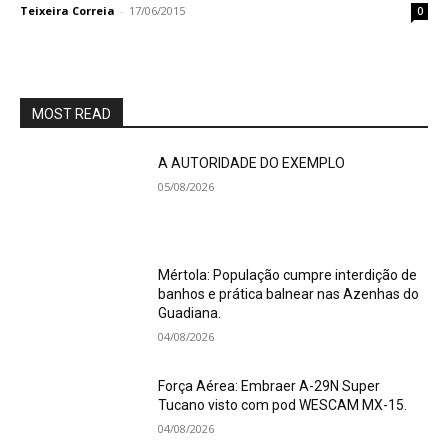
Teixeira Correia
-
17/06/2015
0
MOST READ
A AUTORIDADE DO EXEMPLO
05/08/2026
Mértola: População cumpre interdição de
banhos e prática balnear nas Azenhas do
Guadiana.
04/08/2026
Força Aérea: Embraer A-29N Super
Tucano visto com pod WESCAM MX-15.
04/08/2026