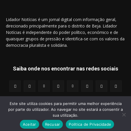
Lidador Notícias é um jornal digital com informação geral,
direcionado principalmente para o distrito de Beja. Lidador
Notícias é independente do poder político, económico e de
quaisquer grupos de pressão e identifica-se com os valores da
democracia pluralista e solidária.
Saiba onde nos encontrar nas redes sociais
Este site utiliza cookies para permitir uma melhor experiência
por parte do utilizador. Ao navegar no site estará a consentir a
© 2014 - 2025 Lidador Notícias. | Todos os Direitos Reservados.
sua utilização.
Aceitar
Recusar
Politica de Privacidade
Termos e Condições
Política de Privacidade
Publicidade