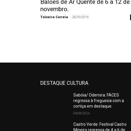
Balões de Ar Quente de 6 a 12 de
novembro.
Teixeira Correia
-
28/10/2016
DESTAQUE CULTURA
Sabóia/ Odemira: FACES
regressa à freguesia com a
cortiça em destaque.
04/08/2026
Castro Verde: Festival Castro
Mineiro regressa de 4 a 6 de