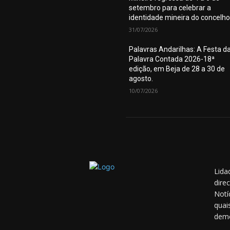
setembro para celebrar a
identidade mineira do concelho
31/07/2026
Palavras Andarilhas: A Festa d
Palavra Contada 2026-18ª
edição, em Beja de 28 a 30 de
agosto.
10/07/2026
Lida
dire
Notí
quai
demo