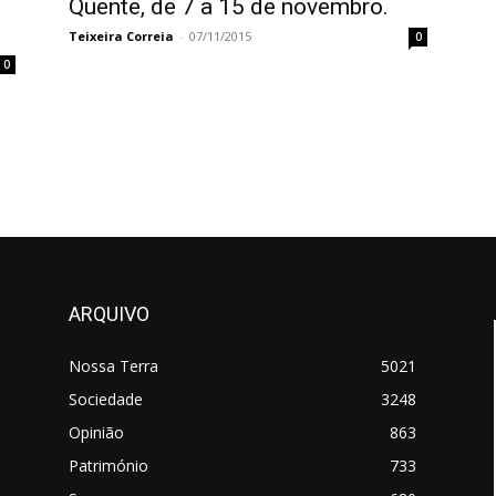
Quente, de 7 a 15 de novembro.
Teixeira Correia
-
07/11/2015
0
0
ARQUIVO
Nossa Terra
5021
Sociedade
3248
Opinião
863
Património
733