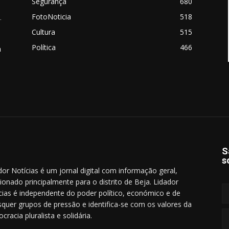
Segurança
680
FotoNoticia
518
.
Cultura
515
Política
466
a
S
s
dor Notícias é um jornal digital com informação geral,
cionado principalmente para o distrito de Beja. Lidador
cias é independente do poder político, económico e de
squer grupos de pressão e identifica-se com os valores da
cracia pluralista e solidária.