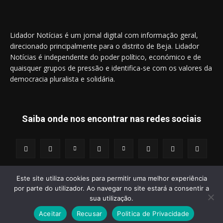
Lidador Notícias é um jornal digital com informação geral,
direcionado principalmente para o distrito de Beja. Lidador
Notícias é independente do poder político, económico e de
quaisquer grupos de pressão e identifica-se com os valores da
democracia pluralista e solidária.
Saiba onde nos encontrar nas redes sociais
Este site utiliza cookies para permitir uma melhor experiência
por parte do utilizador. Ao navegar no site estará a consentir a
© 2014 - 2025 Lidador Notícias. | Todos os Direitos Reservados.
sua utilização.
Aceitar
Recusar
Politica de Privacidade
Termos e Condições
Política de Privacidade
Publicidade