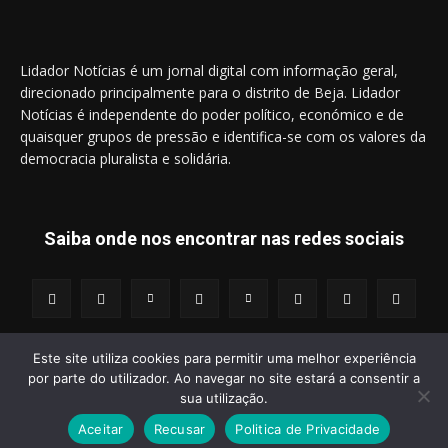
Lidador Notícias é um jornal digital com informação geral,
direcionado principalmente para o distrito de Beja. Lidador
Notícias é independente do poder político, económico e de
quaisquer grupos de pressão e identifica-se com os valores da
democracia pluralista e solidária.
Saiba onde nos encontrar nas redes sociais
Este site utiliza cookies para permitir uma melhor experiência
por parte do utilizador. Ao navegar no site estará a consentir a
© 2014 - 2025 Lidador Notícias. | Todos os Direitos Reservados.
sua utilização.
Aceitar
Recusar
Politica de Privacidade
Termos e Condições
Política de Privacidade
Publicidade