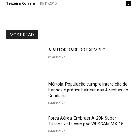
Teixeira Correia
-
19/11/2015
0
MOST READ
A AUTORIDADE DO EXEMPLO
05/08/2026
Mértola: População cumpre interdição de
banhos e prática balnear nas Azenhas do
Guadiana.
04/08/2026
Força Aérea: Embraer A-29N Super
Tucano visto com pod WESCAM MX-15.
04/08/2026