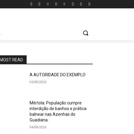
A
MOST READ
A AUTORIDADE DO EXEMPLO
05/08/2026
Mértola: População cumpre
interdição de banhos e prática
balnear nas Azenhas do
Guadiana.
04/08/2026