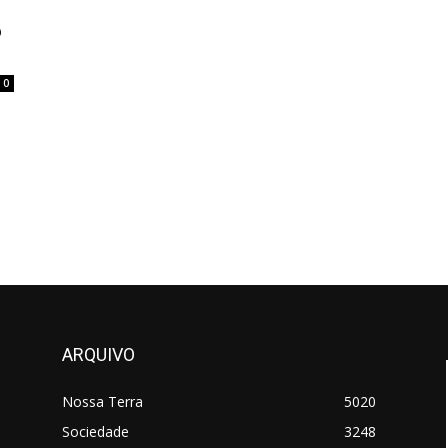
o
0
ARQUIVO
Nossa Terra
5020
Sociedade
3248